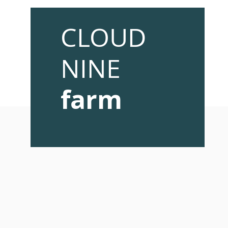
CLOUD
NINE
farm