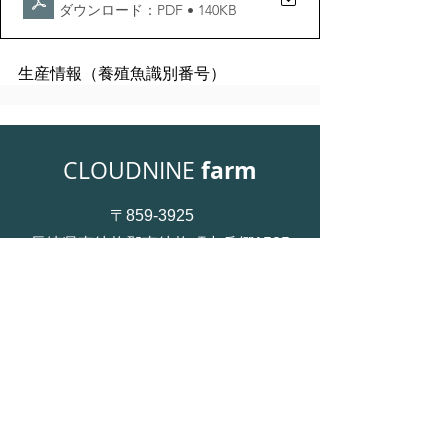
ダウンロード：PDF • 140KB
生産情報（養殖魚識別番号）
farm
CLOUDNINE
〒859-3925
長崎県東彼杵郡東彼杵町中岳郷1535
0957-47-7703
お問い合せ
​プライバシーポリシー ＞