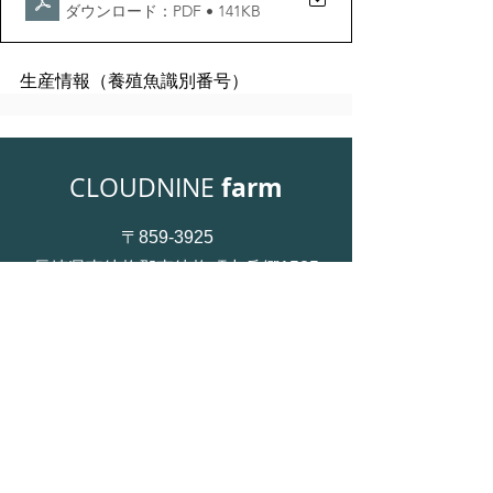
ダウンロード：PDF • 141KB
生産情報（養殖魚識別番号）
farm
CLOUDNINE
〒859-3925
長崎県東彼杵郡東彼杵町中岳郷1535
0957-47-7703
お問い合せ
​プライバシーポリシー ＞