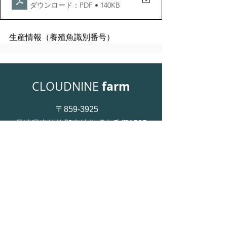
ダウンロード：PDF • 140KB
生産情報（養殖魚識別番号）
farm
CLOUDNINE
〒859-3925
長崎県東彼杵郡東彼杵町中岳郷1535
0957-47-7703
お問い合せ
​プライバシーポリシー ＞