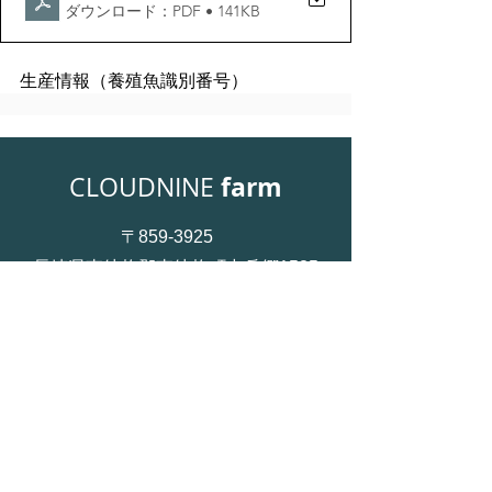
ダウンロード：PDF • 141KB
生産情報（養殖魚識別番号）
farm
CLOUDNINE
〒859-3925
長崎県東彼杵郡東彼杵町中岳郷1535
0957-47-7703
お問い合せ
​プライバシーポリシー ＞